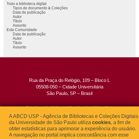
Todo a biblioteca digital
Tipos de documento & Coleções
Data de publicação
Autor
Título
Assunto
Esta Comunidade
Data de publicação
Autor
Título
Assunto
Rua da Praça do Relógio, 109 – Bloco L
05508-050 – Cidade Universitária
São Paulo, SP – Brasil
Tel: (0xx11) 3091-4195 / (0xx11) 3091-1541
Fax: (0xx11) 3091-1567
A ABCD USP - Agência de Bibliotecas e Coleções Digitais
E-mail:
atendimento@abcd.usp.br
da Universidade de São Paulo utiliza
cookies
, a fim de
obter estatísticas para aprimorar a experiência do usuário.
A navegação no portal implica concordância com esse