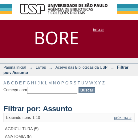
Filtrar por:
Repositório
BORE
Entrar
DSpace/Manakin + Corisco
Assunto
→
→
→
Filtrar
Página Inicial
Livros
Acervo das Bibliotecas da USP
por: Assunto
A
B
C
D
E
F
G
H
I
J
K
L
M
N
O
P
Q
R
S
T
U
V
W
X
Y
Z
Começa com
Filtrar por: Assunto
Exibindo itens 1-10
próxima »
AGRICULTURA (5)
ANATOMIA (5)