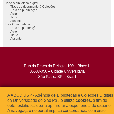
Todo a biblioteca digital
Tipos de documento & Coleções
Data de publicação
Autor
Título
Assunto
Esta Comunidade
Data de publicação
Autor
Título
Assunto
Rua da Praça do Relógio, 109 – Bloco L
05508-050 – Cidade Universitária
São Paulo, SP – Brasil
Tel: (0xx11) 3091-4195 / (0xx11) 3091-1541
Fax: (0xx11) 3091-1567
A ABCD USP - Agência de Bibliotecas e Coleções Digitais
E-mail:
atendimento@abcd.usp.br
da Universidade de São Paulo utiliza
cookies
, a fim de
obter estatísticas para aprimorar a experiência do usuário.
A navegação no portal implica concordância com esse