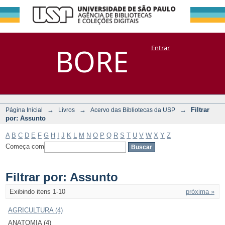
Filtrar por:
Repositório
BORE
Entrar
DSpace/Manakin + Corisco
Assunto
→
→
→
Filtrar
Página Inicial
Livros
Acervo das Bibliotecas da USP
por: Assunto
A
B
C
D
E
F
G
H
I
J
K
L
M
N
O
P
Q
R
S
T
U
V
W
X
Y
Z
Começa com
Filtrar por: Assunto
Exibindo itens 1-10
próxima »
AGRICULTURA (4)
ANATOMIA (4)