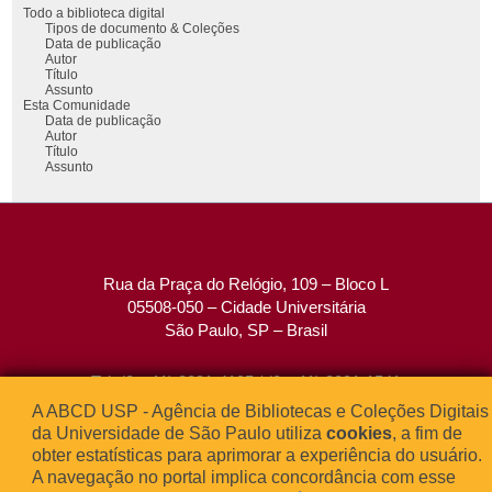
Todo a biblioteca digital
Tipos de documento & Coleções
Data de publicação
Autor
Título
Assunto
Esta Comunidade
Data de publicação
Autor
Título
Assunto
Rua da Praça do Relógio, 109 – Bloco L
05508-050 – Cidade Universitária
São Paulo, SP – Brasil
Tel: (0xx11) 3091-4195 / (0xx11) 3091-1541
Fax: (0xx11) 3091-1567
A ABCD USP - Agência de Bibliotecas e Coleções Digitais
E-mail:
atendimento@abcd.usp.br
da Universidade de São Paulo utiliza
cookies
, a fim de
obter estatísticas para aprimorar a experiência do usuário.
A navegação no portal implica concordância com esse