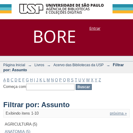
Filtrar por:
Repositório
BORE
Entrar
DSpace/Manakin + Corisco
Assunto
→
→
→
Filtrar
Página Inicial
Livros
Acervo das Bibliotecas da USP
por: Assunto
A
B
C
D
E
F
G
H
I
J
K
L
M
N
O
P
Q
R
S
T
U
V
W
X
Y
Z
Começa com
Filtrar por: Assunto
Exibindo itens 1-10
próxima »
AGRICULTURA (5)
ANATOMIA (5)