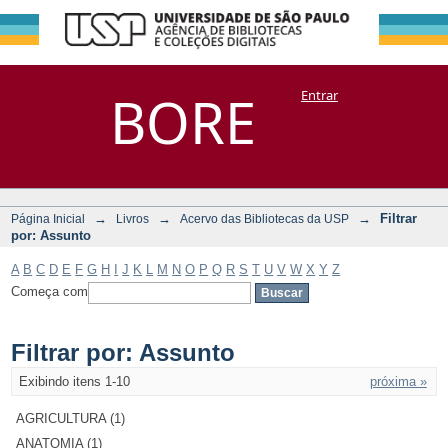
Filtrar por:
Repositório
BORE
Entrar
DSpace/Manakin + Corisco
Assunto
→
→
→
Filtrar
Página Inicial
Livros
Acervo das Bibliotecas da USP
por: Assunto
A
B
C
D
E
F
G
H
I
J
K
L
M
N
O
P
Q
R
S
T
U
V
W
X
Y
Z
Começa com
Filtrar por: Assunto
Exibindo itens 1-10
próxima »
AGRICULTURA (1)
ANATOMIA (1)