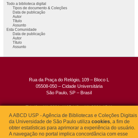
Todo a biblioteca digital
Tipos de documento & Coleções
Data de publicação
Autor
Título
Assunto
Esta Comunidade
Data de publicação
Autor
Título
Assunto
Rua da Praça do Relógio, 109 – Bloco L
05508-050 – Cidade Universitária
São Paulo, SP – Brasil
Tel: (0xx11) 3091-4195 / (0xx11) 3091-1541
Fax: (0xx11) 3091-1567
A ABCD USP - Agência de Bibliotecas e Coleções Digitais
E-mail:
atendimento@abcd.usp.br
da Universidade de São Paulo utiliza
cookies
, a fim de
obter estatísticas para aprimorar a experiência do usuário.
A navegação no portal implica concordância com esse