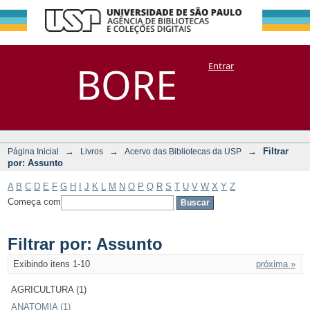
Filtrar por:
Repositório
BORE
Entrar
DSpace/Manakin + Corisco
Assunto
→
→
→
Filtrar
Página Inicial
Livros
Acervo das Bibliotecas da USP
por: Assunto
A
B
C
D
E
F
G
H
I
J
K
L
M
N
O
P
Q
R
S
T
U
V
W
X
Y
Z
Começa com
Filtrar por: Assunto
Exibindo itens 1-10
próxima »
AGRICULTURA (1)
ANATOMIA (1)