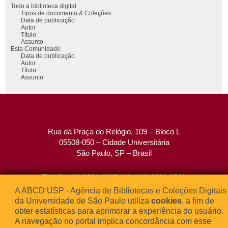
Todo a biblioteca digital
Tipos de documento & Coleções
Data de publicação
Autor
Título
Assunto
Esta Comunidade
Data de publicação
Autor
Título
Assunto
Rua da Praça do Relógio, 109 – Bloco L
05508-050 – Cidade Universitária
São Paulo, SP – Brasil
Tel: (0xx11) 3091-4195 / (0xx11) 3091-1541
Fax: (0xx11) 3091-1567
A ABCD USP - Agência de Bibliotecas e Coleções Digitais
E-mail:
atendimento@abcd.usp.br
da Universidade de São Paulo utiliza
cookies
, a fim de
obter estatísticas para aprimorar a experiência do usuário.
A navegação no portal implica concordância com esse