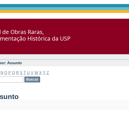
al de Obras Raras,
umentação Histórica da USP
 por: Assunto
N
O
P
Q
R
S
T
U
V
W
X
Y
Z
ssunto