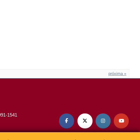
próxima »
3091-1541



