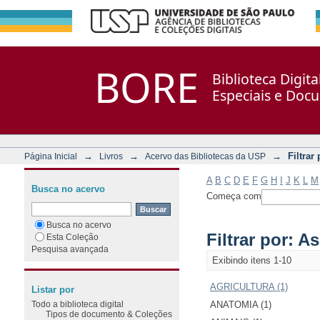
Filtrar por: Assunto
Repositório DSpace/Manakin + Corisco
BORE
Biblioteca Digit
Especiais e Doc
→
→
→
Filtrar
Página Inicial
Livros
Acervo das Bibliotecas da USP
A
B
C
D
E
F
G
H
I
J
K
L
M
Busca no acervo
Começa com
Busca no acervo
Filtrar por: A
Esta Coleção
Pesquisa avançada
Exibindo itens 1-10
AGRICULTURA (1)
Listar por
Todo a biblioteca digital
ANATOMIA (1)
Tipos de documento & Coleções