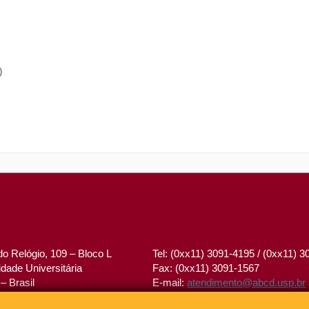
)
o Relógio, 109 – Bloco L
Tel: (0xx11) 3091-4195 / (0xx11) 
dade Universitária
Fax: (0xx11) 3091-1567
– Brasil
E-mail:
atendimento@abcd.usp.br