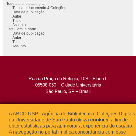
Todo a biblioteca digital
Tipos de documento & Coleções
Data de publicação
Autor
Título
Assunto
Esta Comunidade
Data de publicação
Autor
Título
Assunto
Rua da Praça do Relógio, 109 – Bloco L
05508-050 – Cidade Universitária
São Paulo, SP – Brasil
Tel: (0xx11) 3091-4195 / (0xx11) 3091-1541
Fax: (0xx11) 3091-1567
A ABCD USP - Agência de Bibliotecas e Coleções Digitais
E-mail:
atendimento@abcd.usp.br
da Universidade de São Paulo utiliza
cookies
, a fim de
obter estatísticas para aprimorar a experiência do usuário.
A navegação no portal implica concordância com esse