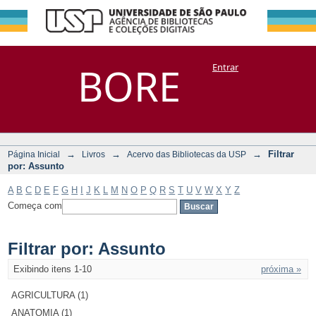
Filtrar por:
Repositório
BORE
Entrar
DSpace/Manakin + Corisco
Assunto
→
→
→
Filtrar
Página Inicial
Livros
Acervo das Bibliotecas da USP
por: Assunto
A
B
C
D
E
F
G
H
I
J
K
L
M
N
O
P
Q
R
S
T
U
V
W
X
Y
Z
Começa com
Filtrar por: Assunto
Exibindo itens 1-10
próxima »
AGRICULTURA (1)
ANATOMIA (1)