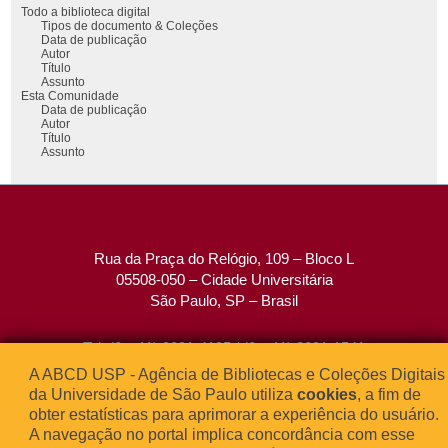
Todo a biblioteca digital
Tipos de documento & Coleções
Data de publicação
Autor
Título
Assunto
Esta Comunidade
Data de publicação
Autor
Título
Assunto
Rua da Praça do Relógio, 109 – Bloco L
05508-050 – Cidade Universitária
São Paulo, SP – Brasil
Tel: (0xx11) 3091-4195 / (0xx11) 3091-1541
Fax: (0xx11) 3091-1567
A ABCD USP - Agência de Bibliotecas e Coleções Digitais
E-mail:
atendimento@abcd.usp.br
da Universidade de São Paulo utiliza
cookies
, a fim de
obter estatísticas para aprimorar a experiência do usuário.
A navegação no portal implica concordância com esse