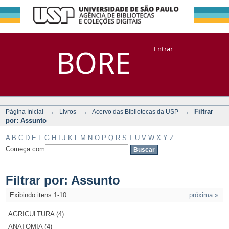
Filtrar por:
Repositório
BORE
Entrar
DSpace/Manakin + Corisco
Assunto
→
→
→
Filtrar
Página Inicial
Livros
Acervo das Bibliotecas da USP
por: Assunto
A
B
C
D
E
F
G
H
I
J
K
L
M
N
O
P
Q
R
S
T
U
V
W
X
Y
Z
Começa com
Filtrar por: Assunto
Exibindo itens 1-10
próxima »
AGRICULTURA (4)
ANATOMIA (4)