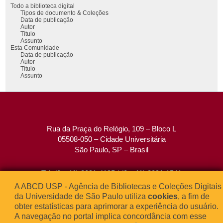
Todo a biblioteca digital
Tipos de documento & Coleções
Data de publicação
Autor
Título
Assunto
Esta Comunidade
Data de publicação
Autor
Título
Assunto
Rua da Praça do Relógio, 109 – Bloco L
05508-050 – Cidade Universitária
São Paulo, SP – Brasil
Tel: (0xx11) 3091-4195 / (0xx11) 3091-1541
Fax: (0xx11) 3091-1567
A ABCD USP - Agência de Bibliotecas e Coleções Digitais
E-mail:
atendimento@abcd.usp.br
da Universidade de São Paulo utiliza
cookies
, a fim de
obter estatísticas para aprimorar a experiência do usuário.
A navegação no portal implica concordância com esse