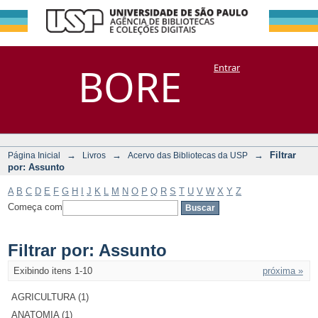
Filtrar por:
Repositório
BORE
Entrar
DSpace/Manakin + Corisco
Assunto
→
→
→
Filtrar
Página Inicial
Livros
Acervo das Bibliotecas da USP
por: Assunto
A
B
C
D
E
F
G
H
I
J
K
L
M
N
O
P
Q
R
S
T
U
V
W
X
Y
Z
Começa com
Filtrar por: Assunto
Exibindo itens 1-10
próxima »
AGRICULTURA (1)
ANATOMIA (1)