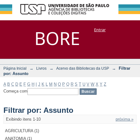
Filtrar por:
Repositório
BORE
Entrar
DSpace/Manakin + Corisco
Assunto
→
→
→
Filtrar
Página Inicial
Livros
Acervo das Bibliotecas da USP
por: Assunto
A
B
C
D
E
F
G
H
I
J
K
L
M
N
O
P
Q
R
S
T
U
V
W
X
Y
Z
Começa com
Filtrar por: Assunto
Exibindo itens 1-10
próxima »
AGRICULTURA (1)
ANATOMIA (1)