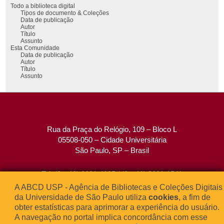
Todo a biblioteca digital
Tipos de documento & Coleções
Data de publicação
Autor
Título
Assunto
Esta Comunidade
Data de publicação
Autor
Título
Assunto
Rua da Praça do Relógio, 109 – Bloco L
05508-050 – Cidade Universitária
São Paulo, SP – Brasil
Tel: (0xx11) 3091-4195 / (0xx11) 3091-1541
Fax: (0xx11) 3091-1567
A ABCD USP - Agência de Bibliotecas e Coleções Digitais
E-mail:
atendimento@abcd.usp.br
da Universidade de São Paulo utiliza
cookies
, a fim de
obter estatísticas para aprimorar a experiência do usuário.
A navegação no portal implica concordância com esse