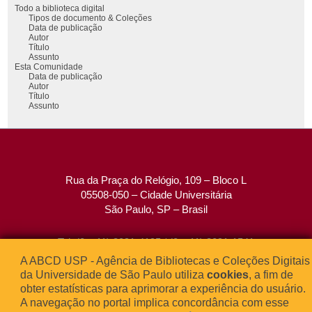
Todo a biblioteca digital
Tipos de documento & Coleções
Data de publicação
Autor
Título
Assunto
Esta Comunidade
Data de publicação
Autor
Título
Assunto
Rua da Praça do Relógio, 109 – Bloco L
05508-050 – Cidade Universitária
São Paulo, SP – Brasil
Tel: (0xx11) 3091-4195 / (0xx11) 3091-1541
Fax: (0xx11) 3091-1567
A ABCD USP - Agência de Bibliotecas e Coleções Digitais
E-mail:
atendimento@abcd.usp.br
da Universidade de São Paulo utiliza
cookies
, a fim de
obter estatísticas para aprimorar a experiência do usuário.
A navegação no portal implica concordância com esse