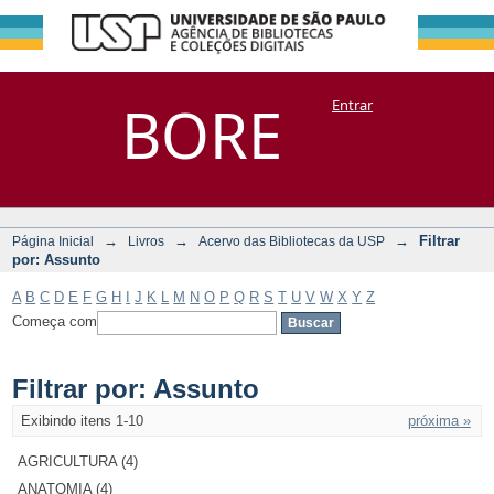
Filtrar por:
Repositório
BORE
Entrar
DSpace/Manakin + Corisco
Assunto
→
→
→
Filtrar
Página Inicial
Livros
Acervo das Bibliotecas da USP
por: Assunto
A
B
C
D
E
F
G
H
I
J
K
L
M
N
O
P
Q
R
S
T
U
V
W
X
Y
Z
Começa com
Filtrar por: Assunto
Exibindo itens 1-10
próxima »
AGRICULTURA (4)
ANATOMIA (4)