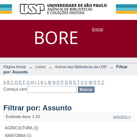
Filtrar por:
Repositório
BORE
Entrar
DSpace/Manakin + Corisco
Assunto
→
→
→
Filtrar
Página Inicial
Livros
Acervo das Bibliotecas da USP
por: Assunto
A
B
C
D
E
F
G
H
I
J
K
L
M
N
O
P
Q
R
S
T
U
V
W
X
Y
Z
Começa com
Filtrar por: Assunto
Exibindo itens 1-10
próxima »
AGRICULTURA (1)
ANATOMIA (1)