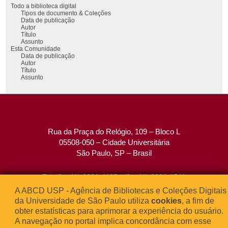
Todo a biblioteca digital
Tipos de documento & Coleções
Data de publicação
Autor
Título
Assunto
Esta Comunidade
Data de publicação
Autor
Título
Assunto
Rua da Praça do Relógio, 109 – Bloco L
05508-050 – Cidade Universitária
São Paulo, SP – Brasil
Tel: (0xx11) 3091-4195 / (0xx11) 3091-1541
Fax: (0xx11) 3091-1567
A ABCD USP - Agência de Bibliotecas e Coleções Digitais
E-mail:
atendimento@abcd.usp.br
da Universidade de São Paulo utiliza
cookies
, a fim de
obter estatísticas para aprimorar a experiência do usuário.
A navegação no portal implica concordância com esse