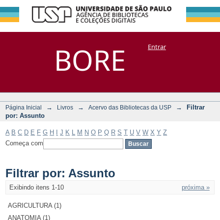
Filtrar por:
Repositório
BORE
Entrar
DSpace/Manakin + Corisco
Assunto
→
→
→
Filtrar
Página Inicial
Livros
Acervo das Bibliotecas da USP
por: Assunto
A
B
C
D
E
F
G
H
I
J
K
L
M
N
O
P
Q
R
S
T
U
V
W
X
Y
Z
Começa com
Filtrar por: Assunto
Exibindo itens 1-10
próxima »
AGRICULTURA (1)
ANATOMIA (1)