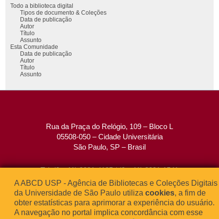
Todo a biblioteca digital
Tipos de documento & Coleções
Data de publicação
Autor
Título
Assunto
Esta Comunidade
Data de publicação
Autor
Título
Assunto
Rua da Praça do Relógio, 109 – Bloco L
05508-050 – Cidade Universitária
São Paulo, SP – Brasil
Tel: (0xx11) 3091-4195 / (0xx11) 3091-1541
Fax: (0xx11) 3091-1567
A ABCD USP - Agência de Bibliotecas e Coleções Digitais
E-mail:
atendimento@abcd.usp.br
da Universidade de São Paulo utiliza
cookies
, a fim de
obter estatísticas para aprimorar a experiência do usuário.
A navegação no portal implica concordância com esse