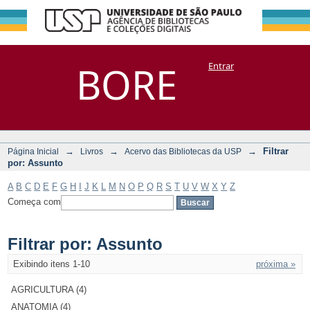
Filtrar por:
Repositório
BORE
Entrar
DSpace/Manakin + Corisco
Assunto
→
→
→
Filtrar
Página Inicial
Livros
Acervo das Bibliotecas da USP
por: Assunto
A
B
C
D
E
F
G
H
I
J
K
L
M
N
O
P
Q
R
S
T
U
V
W
X
Y
Z
Começa com
Filtrar por: Assunto
Exibindo itens 1-10
próxima »
AGRICULTURA (4)
ANATOMIA (4)