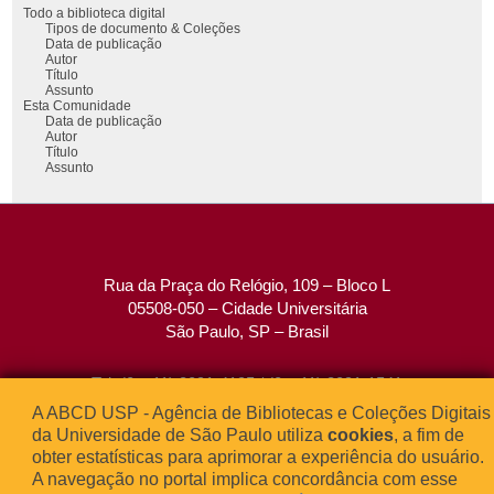
Todo a biblioteca digital
Tipos de documento & Coleções
Data de publicação
Autor
Título
Assunto
Esta Comunidade
Data de publicação
Autor
Título
Assunto
Rua da Praça do Relógio, 109 – Bloco L
05508-050 – Cidade Universitária
São Paulo, SP – Brasil
Tel: (0xx11) 3091-4195 / (0xx11) 3091-1541
Fax: (0xx11) 3091-1567
A ABCD USP - Agência de Bibliotecas e Coleções Digitais
E-mail:
atendimento@abcd.usp.br
da Universidade de São Paulo utiliza
cookies
, a fim de
obter estatísticas para aprimorar a experiência do usuário.
A navegação no portal implica concordância com esse