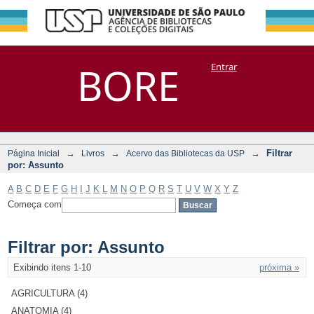
Filtrar por:
Repositório
BORE
Entrar
DSpace/Manakin + Corisco
Assunto
→
→
→
Filtrar
Página Inicial
Livros
Acervo das Bibliotecas da USP
por: Assunto
A
B
C
D
E
F
G
H
I
J
K
L
M
N
O
P
Q
R
S
T
U
V
W
X
Y
Z
Começa com
Filtrar por: Assunto
Exibindo itens 1-10
próxima »
AGRICULTURA (4)
ANATOMIA (4)