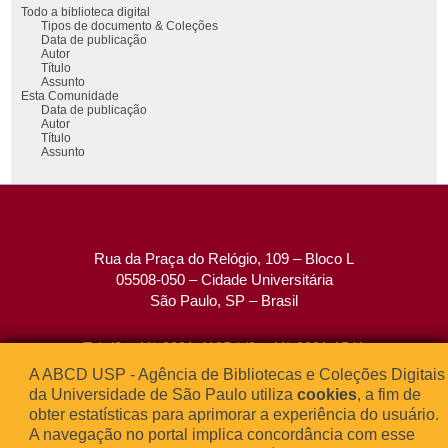
Todo a biblioteca digital
Tipos de documento & Coleções
Data de publicação
Autor
Título
Assunto
Esta Comunidade
Data de publicação
Autor
Título
Assunto
Rua da Praça do Relógio, 109 – Bloco L
05508-050 – Cidade Universitária
São Paulo, SP – Brasil
Tel: (0xx11) 3091-4195 / (0xx11) 3091-1541
Fax: (0xx11) 3091-1567
A ABCD USP - Agência de Bibliotecas e Coleções Digitais
E-mail:
atendimento@abcd.usp.br
da Universidade de São Paulo utiliza
cookies
, a fim de
obter estatísticas para aprimorar a experiência do usuário.
A navegação no portal implica concordância com esse