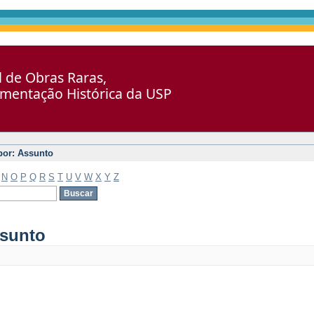
al de Obras Raras,
umentação Histórica da USP
 por: Assunto
N
O
P
Q
R
S
T
U
V
W
X
Y
Z
ssunto