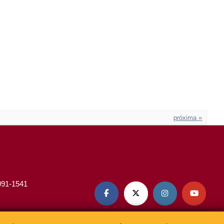
próxima »
3091-1541



