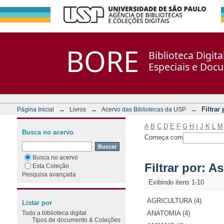
Filtrar por: Assunto
Repositório DSpace/Manakin + Corisco
BORE
Biblioteca Digit
Especiais e Doc
→
→
→
Filtrar
Página Inicial
Livros
Acervo das Bibliotecas da USP
A
B
C
D
E
F
G
H
I
J
K
L
M
Busca no acervo
Começa com
Busca no acervo
Filtrar por: A
Esta Coleção
Pesquisa avançada
Exibindo itens 1-10
AGRICULTURA (4)
Listar por
Todo a biblioteca digital
ANATOMIA (4)
Tipos de documento & Coleções