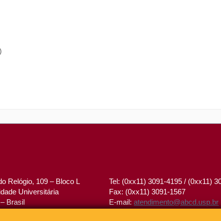
)
o Relógio, 109 – Bloco L
Tel: (0xx11) 3091-4195 / (0xx11) 
dade Universitária
Fax: (0xx11) 3091-1567
– Brasil
E-mail:
atendimento@abcd.usp.br