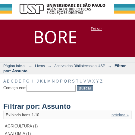
Filtrar por:
Repositório
BORE
Entrar
DSpace/Manakin + Corisco
Assunto
→
→
→
Filtrar
Página Inicial
Livros
Acervo das Bibliotecas da USP
por: Assunto
A
B
C
D
E
F
G
H
I
J
K
L
M
N
O
P
Q
R
S
T
U
V
W
X
Y
Z
Começa com
Filtrar por: Assunto
Exibindo itens 1-10
próxima »
AGRICULTURA (1)
ANATOMIA (1)