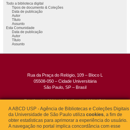
Todo a biblioteca digital
Tipos de documento & Coleções
Data de publicação
Autor
Título
Assunto
Esta Comunidade
Data de publicação
Autor
Título
Assunto
Rua da Praça do Relógio, 109 – Bloco L
05508-050 – Cidade Universitária
São Paulo, SP – Brasil
Tel: (0xx11) 3091-4195 / (0xx11) 3091-1541
Fax: (0xx11) 3091-1567
A ABCD USP - Agência de Bibliotecas e Coleções Digitais
E-mail:
atendimento@abcd.usp.br
da Universidade de São Paulo utiliza
cookies
, a fim de
obter estatísticas para aprimorar a experiência do usuário.
A navegação no portal implica concordância com esse