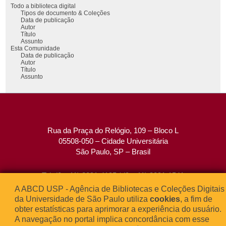
Todo a biblioteca digital
Tipos de documento & Coleções
Data de publicação
Autor
Título
Assunto
Esta Comunidade
Data de publicação
Autor
Título
Assunto
Rua da Praça do Relógio, 109 – Bloco L
05508-050 – Cidade Universitária
São Paulo, SP – Brasil
Tel: (0xx11) 3091-4195 / (0xx11) 3091-1541
Fax: (0xx11) 3091-1567
A ABCD USP - Agência de Bibliotecas e Coleções Digitais
E-mail:
atendimento@abcd.usp.br
da Universidade de São Paulo utiliza
cookies
, a fim de
obter estatísticas para aprimorar a experiência do usuário.
A navegação no portal implica concordância com esse