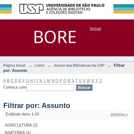
Filtrar por:
Repositório
BORE
Entrar
DSpace/Manakin + Corisco
Assunto
→
→
→
Filtrar
Página Inicial
Livros
Acervo das Bibliotecas da USP
por: Assunto
A
B
C
D
E
F
G
H
I
J
K
L
M
N
O
P
Q
R
S
T
U
V
W
X
Y
Z
Começa com
Filtrar por: Assunto
Exibindo itens 1-10
próxima »
AGRICULTURA (1)
ANATOMIA (1)