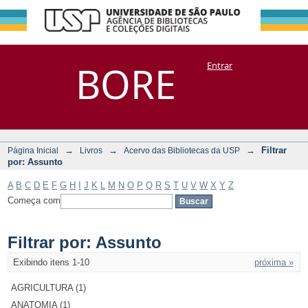
Filtrar por:
Repositório
BORE
Entrar
DSpace/Manakin + Corisco
Assunto
→
→
→
Filtrar
Página Inicial
Livros
Acervo das Bibliotecas da USP
por: Assunto
A
B
C
D
E
F
G
H
I
J
K
L
M
N
O
P
Q
R
S
T
U
V
W
X
Y
Z
Começa com
Filtrar por: Assunto
Exibindo itens 1-10
próxima »
AGRICULTURA (1)
ANATOMIA (1)