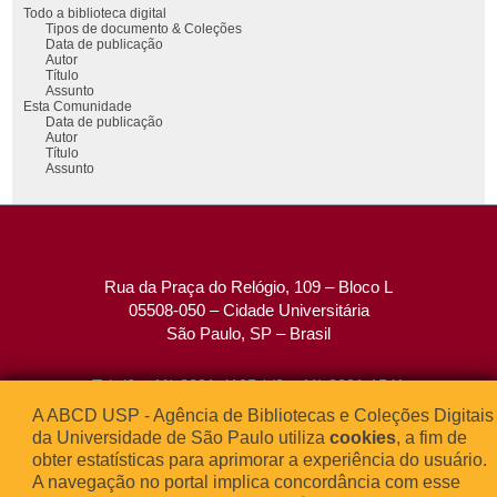
Todo a biblioteca digital
Tipos de documento & Coleções
Data de publicação
Autor
Título
Assunto
Esta Comunidade
Data de publicação
Autor
Título
Assunto
Rua da Praça do Relógio, 109 – Bloco L
05508-050 – Cidade Universitária
São Paulo, SP – Brasil
Tel: (0xx11) 3091-4195 / (0xx11) 3091-1541
Fax: (0xx11) 3091-1567
A ABCD USP - Agência de Bibliotecas e Coleções Digitais
E-mail:
atendimento@abcd.usp.br
da Universidade de São Paulo utiliza
cookies
, a fim de
obter estatísticas para aprimorar a experiência do usuário.
A navegação no portal implica concordância com esse