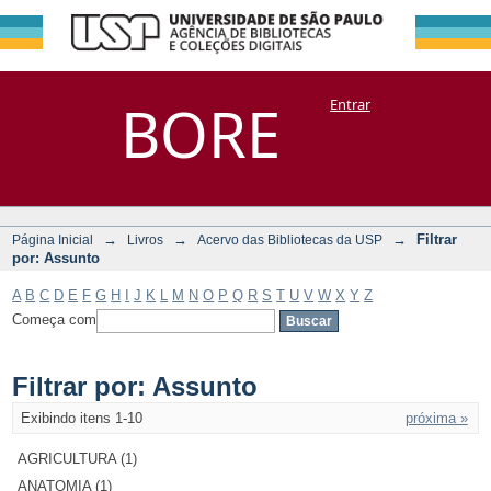
Filtrar por:
Repositório
BORE
Entrar
DSpace/Manakin + Corisco
Assunto
→
→
→
Filtrar
Página Inicial
Livros
Acervo das Bibliotecas da USP
por: Assunto
A
B
C
D
E
F
G
H
I
J
K
L
M
N
O
P
Q
R
S
T
U
V
W
X
Y
Z
Começa com
Filtrar por: Assunto
Exibindo itens 1-10
próxima »
AGRICULTURA (1)
ANATOMIA (1)