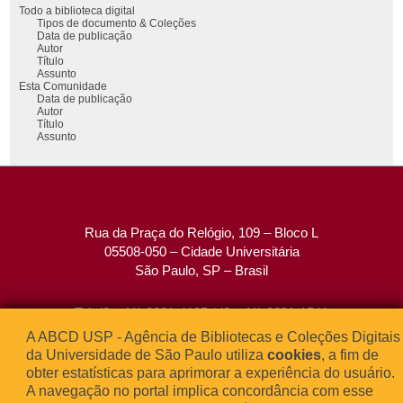
Todo a biblioteca digital
Tipos de documento & Coleções
Data de publicação
Autor
Título
Assunto
Esta Comunidade
Data de publicação
Autor
Título
Assunto
Rua da Praça do Relógio, 109 – Bloco L
05508-050 – Cidade Universitária
São Paulo, SP – Brasil
Tel: (0xx11) 3091-4195 / (0xx11) 3091-1541
Fax: (0xx11) 3091-1567
A ABCD USP - Agência de Bibliotecas e Coleções Digitais
E-mail:
atendimento@abcd.usp.br
da Universidade de São Paulo utiliza
cookies
, a fim de
obter estatísticas para aprimorar a experiência do usuário.
A navegação no portal implica concordância com esse