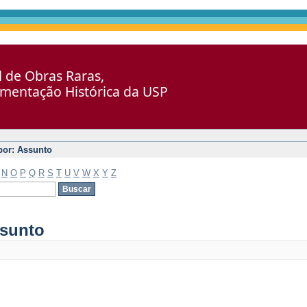
al de Obras Raras,
umentação Histórica da USP
 por: Assunto
N
O
P
Q
R
S
T
U
V
W
X
Y
Z
ssunto