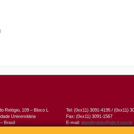
)
o Relógio, 109 – Bloco L
Tel: (0xx11) 3091-4195 / (0xx11) 
dade Universitária
Fax: (0xx11) 3091-1567
– Brasil
E-mail:
atendimento@abcd.usp.br