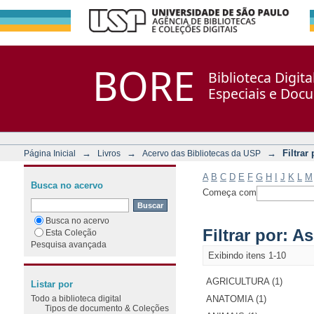
Filtrar por: Assunto
Repositório DSpace/Manakin + Corisco
BORE
Biblioteca Digit
Especiais e Doc
→
→
→
Filtrar
Página Inicial
Livros
Acervo das Bibliotecas da USP
A
B
C
D
E
F
G
H
I
J
K
L
M
Busca no acervo
Começa com
Busca no acervo
Filtrar por: A
Esta Coleção
Pesquisa avançada
Exibindo itens 1-10
AGRICULTURA (1)
Listar por
Todo a biblioteca digital
ANATOMIA (1)
Tipos de documento & Coleções