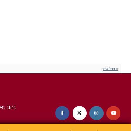
próxima »
3091-1541



