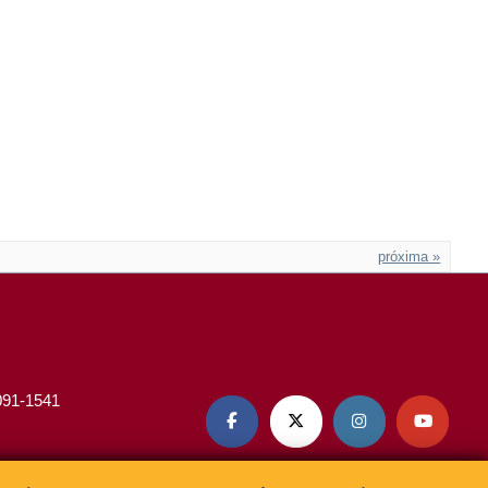
próxima »
3091-1541



