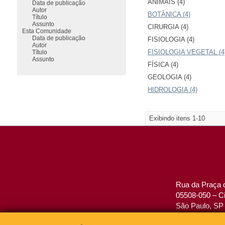
ANIMAIS (4)
Data de publicação
Autor
BOTÂNICA (4)
Título
Assunto
CIRURGIA (4)
Esta Comunidade
Data de publicação
FISIOLOGIA (4)
Autor
FISIOLOGIA VEGETAL (4
Título
Assunto
FÍSICA (4)
GEOLOGIA (4)
HIDROLOGIA (4)
Exibindo itens 1-10
Rua da Praça d
05508-050 – Ci
São Paulo, SP 