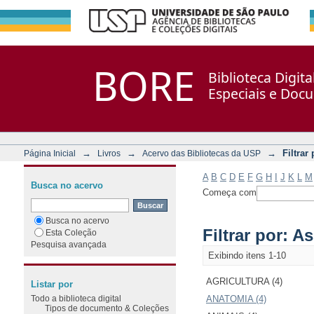
Filtrar por: Assunto
Repositório DSpace/Manakin + Corisco
BORE
Biblioteca Digit
Especiais e Doc
→
→
→
Filtrar
Página Inicial
Livros
Acervo das Bibliotecas da USP
A
B
C
D
E
F
G
H
I
J
K
L
M
Busca no acervo
Começa com
Busca no acervo
Filtrar por: A
Esta Coleção
Pesquisa avançada
Exibindo itens 1-10
AGRICULTURA (4)
Listar por
Todo a biblioteca digital
ANATOMIA (4)
Tipos de documento & Coleções