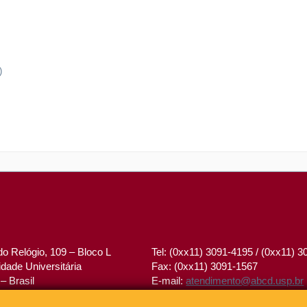
)
o Relógio, 109 – Bloco L
Tel: (0xx11) 3091-4195 / (0xx11) 
dade Universitária
Fax: (0xx11) 3091-1567
– Brasil
E-mail:
atendimento@abcd.usp.br