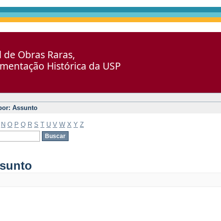
al de Obras Raras,
umentação Histórica da USP
 por: Assunto
N
O
P
Q
R
S
T
U
V
W
X
Y
Z
ssunto