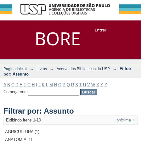
Filtrar por:
Repositório
BORE
Entrar
DSpace/Manakin + Corisco
Assunto
→
→
→
Filtrar
Página Inicial
Livros
Acervo das Bibliotecas da USP
por: Assunto
A
B
C
D
E
F
G
H
I
J
K
L
M
N
O
P
Q
R
S
T
U
V
W
X
Y
Z
Começa com
Filtrar por: Assunto
Exibindo itens 1-10
próxima »
AGRICULTURA (1)
ANATOMIA (1)