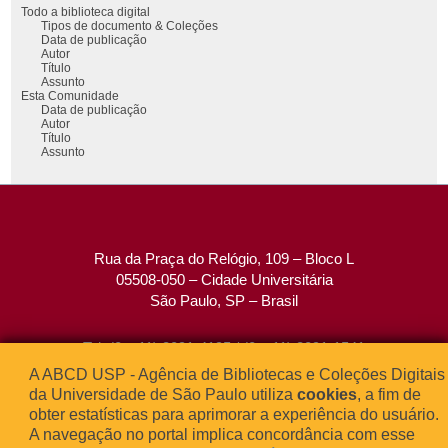
Todo a biblioteca digital
Tipos de documento & Coleções
Data de publicação
Autor
Título
Assunto
Esta Comunidade
Data de publicação
Autor
Título
Assunto
Rua da Praça do Relógio, 109 – Bloco L
05508-050 – Cidade Universitária
São Paulo, SP – Brasil
Tel: (0xx11) 3091-4195 / (0xx11) 3091-1541
Fax: (0xx11) 3091-1567
A ABCD USP - Agência de Bibliotecas e Coleções Digitais
E-mail:
atendimento@abcd.usp.br
da Universidade de São Paulo utiliza
cookies
, a fim de
obter estatísticas para aprimorar a experiência do usuário.
A navegação no portal implica concordância com esse