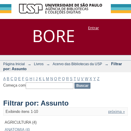
Filtrar por:
Repositório
BORE
Entrar
DSpace/Manakin + Corisco
Assunto
→
→
→
Filtrar
Página Inicial
Livros
Acervo das Bibliotecas da USP
por: Assunto
A
B
C
D
E
F
G
H
I
J
K
L
M
N
O
P
Q
R
S
T
U
V
W
X
Y
Z
Começa com
Filtrar por: Assunto
Exibindo itens 1-10
próxima »
AGRICULTURA (4)
ANATOMIA (4)