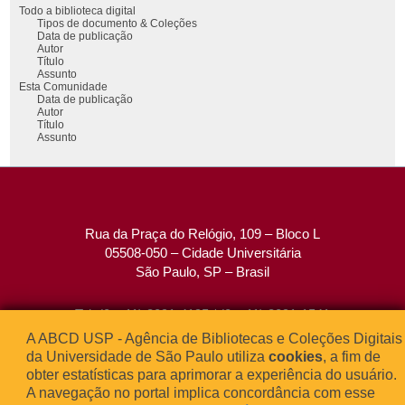
Todo a biblioteca digital
Tipos de documento & Coleções
Data de publicação
Autor
Título
Assunto
Esta Comunidade
Data de publicação
Autor
Título
Assunto
Rua da Praça do Relógio, 109 – Bloco L
05508-050 – Cidade Universitária
São Paulo, SP – Brasil
Tel: (0xx11) 3091-4195 / (0xx11) 3091-1541
Fax: (0xx11) 3091-1567
A ABCD USP - Agência de Bibliotecas e Coleções Digitais
E-mail:
atendimento@abcd.usp.br
da Universidade de São Paulo utiliza
cookies
, a fim de
obter estatísticas para aprimorar a experiência do usuário.
A navegação no portal implica concordância com esse