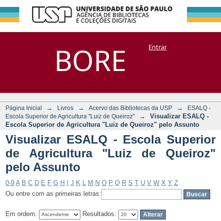
Visualizar ESALQ -
Repositório
BORE
Entrar
DSpace/Manakin + Corisco
Escola Superior de
Agricultura "Luiz
de Queiroz" pelo
Assunto
→
→
→
Página Inicial
Livros
Acervo das Bibliotecas da USP
ESALQ -
→
Visualizar ESALQ -
Escola Superior de Agricultura "Luiz de Queiroz"
Escola Superior de Agricultura "Luiz de Queiroz" pelo Assunto
Visualizar ESALQ - Escola Superior
de Agricultura "Luiz de Queiroz"
pelo Assunto
0-9
A
B
C
D
E
F
G
H
I
J
K
L
M
N
O
P
Q
R
S
T
U
V
W
X
Y
Z
Ou entre com as primeiras letras:
Em ordem:
Resultados: