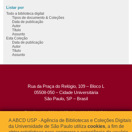
Listar por
Todo a biblioteca digital
Tipos de documento & Coleções
Data de publicação
Autor
Título
Assunto
Esta Coleção
Data de publicação
Autor
Título
Assunto
Rua da Praça do Relógio, 109 – Bloco L
05508-050 – Cidade Universitária
São Paulo, SP – Brasil
Tel: (0xx11) 3091-4195 / (0xx11) 3091-1541
Fax: (0xx11) 3091-1567
A ABCD USP - Agência de Bibliotecas e Coleções Digitais
E-mail:
atendimento@abcd.usp.br
da Universidade de São Paulo utiliza
cookies
, a fim de