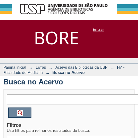
Busca no Acervo
Repositório
BORE
Entrar
DSpace/Manakin + Corisco
→
→
→
Página Inicial
Livros
Acervo das Bibliotecas da USP
FM -
→
Busca no Acervo
Faculdade de Medicina
Busca no Acervo
Filtros
Use filtros para refinar os resultados de busca.