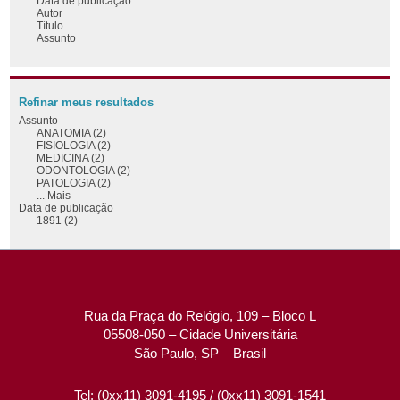
Data de publicação
Autor
Título
Assunto
Refinar meus resultados
Assunto
ANATOMIA (2)
FISIOLOGIA (2)
MEDICINA (2)
ODONTOLOGIA (2)
PATOLOGIA (2)
... Mais
Data de publicação
1891 (2)
Rua da Praça do Relógio, 109 – Bloco L
05508-050 – Cidade Universitária
São Paulo, SP – Brasil
Tel: (0xx11) 3091-4195 / (0xx11) 3091-1541