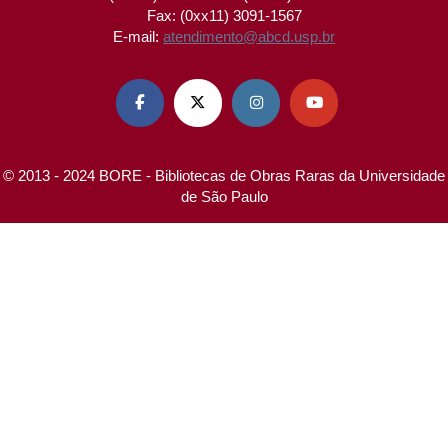
Fax: (0xx11) 3091-1567
E-mail:
atendimento@abcd.usp.br




© 2013 - 2024 BORE - Bibliotecas de Obras Raras da Universidade
de São Paulo