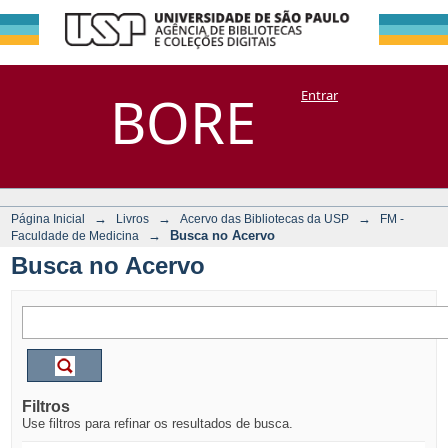
Busca no Acervo
Repositório
BORE
Entrar
DSpace/Manakin + Corisco
→
→
→
Página Inicial
Livros
Acervo das Bibliotecas da USP
FM -
→
Busca no Acervo
Faculdade de Medicina
Busca no Acervo
Filtros
Use filtros para refinar os resultados de busca.