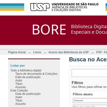
Busca no Acervo
Repositório DSpace/Manakin + Corisco
BORE
Biblioteca Digit
Especiais e Doc
→
→
→
Página Inicial
Livros
Acervo das Bibliotecas da USP
FSP - F
Busca no Ace
Listar por
Todo a biblioteca digital
Tipos de documento & Coleções
Data de publicação
Autor
Filtros
Título
Use filtros para refinar o
Assunto
Esta Coleção
Data de publicação
Filtros atuais:
Autor
Título
Assunto