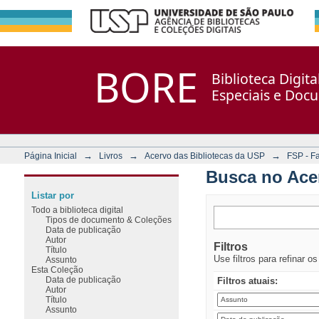
Busca no Acervo
Repositório DSpace/Manakin + Corisco
BORE
Biblioteca Digit
Especiais e Doc
→
→
→
Página Inicial
Livros
Acervo das Bibliotecas da USP
FSP - F
Busca no Ace
Listar por
Todo a biblioteca digital
Tipos de documento & Coleções
Data de publicação
Autor
Filtros
Título
Use filtros para refinar o
Assunto
Esta Coleção
Data de publicação
Filtros atuais:
Autor
Título
Assunto