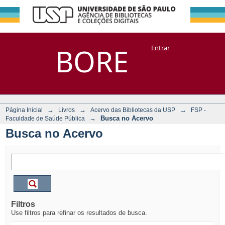
Busca no Acervo
Repositório
BORE
Entrar
DSpace/Manakin + Corisco
→
→
→
Página Inicial
Livros
Acervo das Bibliotecas da USP
FSP -
→
Busca no Acervo
Faculdade de Saúde Pública
Busca no Acervo
Filtros
Use filtros para refinar os resultados de busca.