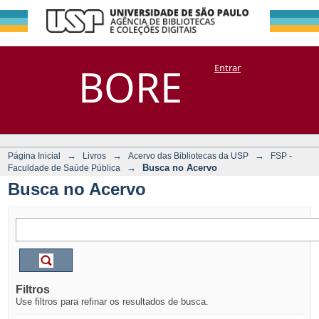
Busca no Acervo
Repositório
BORE
Entrar
DSpace/Manakin + Corisco
→
→
→
Página Inicial
Livros
Acervo das Bibliotecas da USP
FSP -
→
Busca no Acervo
Faculdade de Saúde Pública
Busca no Acervo
Filtros
Use filtros para refinar os resultados de busca.