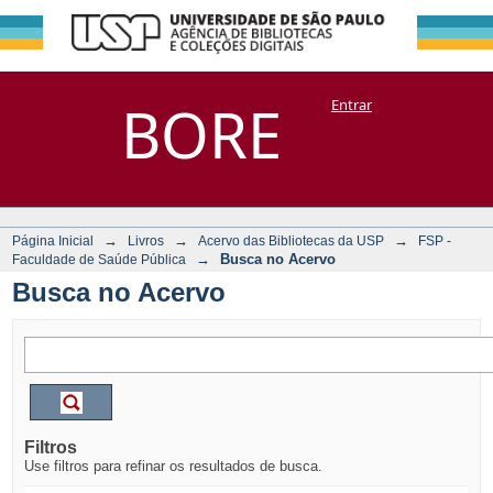
Busca no Acervo
Repositório
BORE
Entrar
DSpace/Manakin + Corisco
→
→
→
Página Inicial
Livros
Acervo das Bibliotecas da USP
FSP -
→
Busca no Acervo
Faculdade de Saúde Pública
Busca no Acervo
Filtros
Use filtros para refinar os resultados de busca.