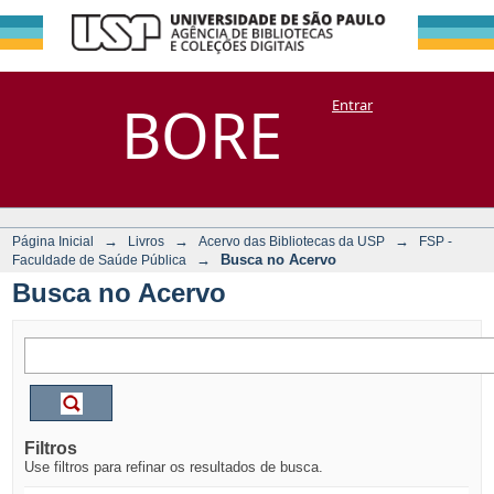
Busca no Acervo
Repositório
BORE
Entrar
DSpace/Manakin + Corisco
→
→
→
Página Inicial
Livros
Acervo das Bibliotecas da USP
FSP -
→
Busca no Acervo
Faculdade de Saúde Pública
Busca no Acervo
Filtros
Use filtros para refinar os resultados de busca.