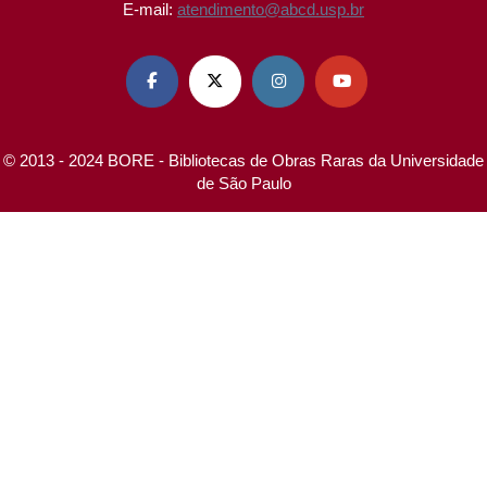
E-mail:
atendimento@abcd.usp.br




© 2013 - 2024 BORE - Bibliotecas de Obras Raras da Universidade
de São Paulo