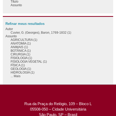
Título
Assunto
Refinar meus resultados
Autor
Cuvier, G. (Georges), Baron, 1769-1832 (1)
Assunto
AGRICULTURA (1)
ANATOMIA (1)
ANIMAIS (1)
BOTÂNICA (1)
CIRURGIA (1)
FISIOLOGIA (1)
FISIOLOGIA VEGETAL (1)
FÍSICA (1)
GEOLOGIA (1)
HIDROLOGIA (1)
... Mais
Rua da Praça do Relógio, 109 – Bloco L
05508-050 – Cidade Universitária
São Paulo, SP – Brasil