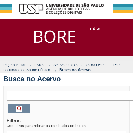
Busca no Acervo
Repositório
BORE
Entrar
DSpace/Manakin + Corisco
→
→
→
Página Inicial
Livros
Acervo das Bibliotecas da USP
FSP -
→
Busca no Acervo
Faculdade de Saúde Pública
Busca no Acervo
Filtros
Use filtros para refinar os resultados de busca.