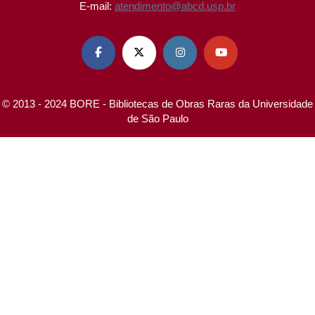
E-mail:
atendimento@abcd.usp.br




© 2013 - 2024 BORE - Bibliotecas de Obras Raras da Universidade
de São Paulo