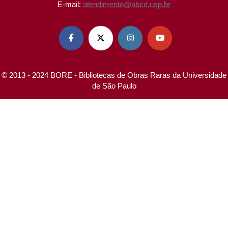
E-mail:
atendimento@abcd.usp.br




© 2013 - 2024 BORE - Bibliotecas de Obras Raras da Universidade
de São Paulo