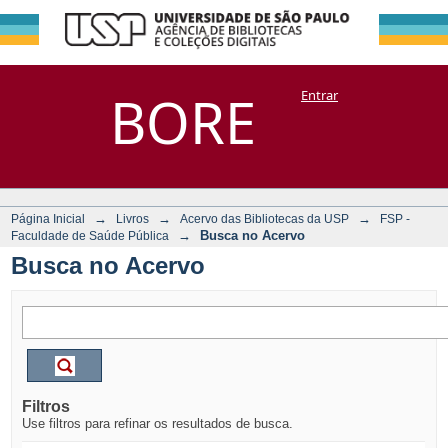
Busca no Acervo
Repositório
BORE
Entrar
DSpace/Manakin + Corisco
→
→
→
Página Inicial
Livros
Acervo das Bibliotecas da USP
FSP -
→
Busca no Acervo
Faculdade de Saúde Pública
Busca no Acervo
Filtros
Use filtros para refinar os resultados de busca.