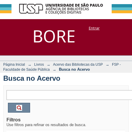
Busca no Acervo
Repositório
BORE
Entrar
DSpace/Manakin + Corisco
→
→
→
Página Inicial
Livros
Acervo das Bibliotecas da USP
FSP -
→
Busca no Acervo
Faculdade de Saúde Pública
Busca no Acervo
Filtros
Use filtros para refinar os resultados de busca.