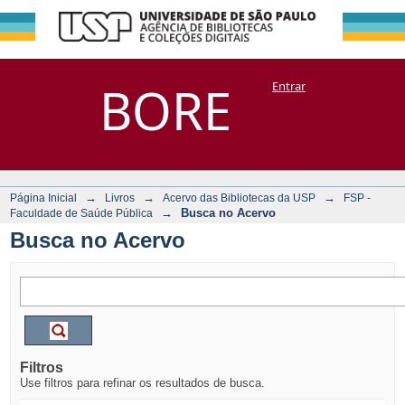
Busca no Acervo
Repositório
BORE
Entrar
DSpace/Manakin + Corisco
→
→
→
Página Inicial
Livros
Acervo das Bibliotecas da USP
FSP -
→
Busca no Acervo
Faculdade de Saúde Pública
Busca no Acervo
Filtros
Use filtros para refinar os resultados de busca.