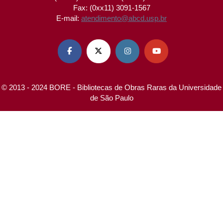
Fax: (0xx11) 3091-1567
E-mail:
atendimento@abcd.usp.br




© 2013 - 2024 BORE - Bibliotecas de Obras Raras da Universidade
de São Paulo