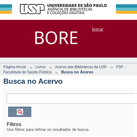
Busca no Acervo
Repositório
BORE
Entrar
DSpace/Manakin + Corisco
→
→
→
Página Inicial
Livros
Acervo das Bibliotecas da USP
FSP -
→
Busca no Acervo
Faculdade de Saúde Pública
Busca no Acervo
Filtros
Use filtros para refinar os resultados de busca.