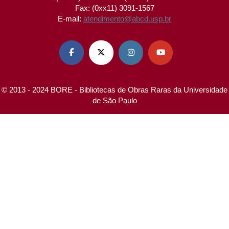
Fax: (0xx11) 3091-1567
E-mail:
atendimento@abcd.usp.br




© 2013 - 2024 BORE - Bibliotecas de Obras Raras da Universidade
de São Paulo