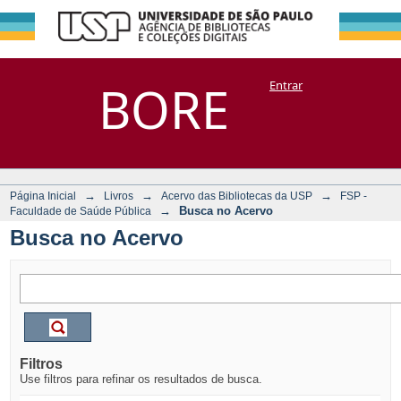
Busca no Acervo
Repositório
BORE
Entrar
DSpace/Manakin + Corisco
→
→
→
Página Inicial
Livros
Acervo das Bibliotecas da USP
FSP -
→
Busca no Acervo
Faculdade de Saúde Pública
Busca no Acervo
Filtros
Use filtros para refinar os resultados de busca.