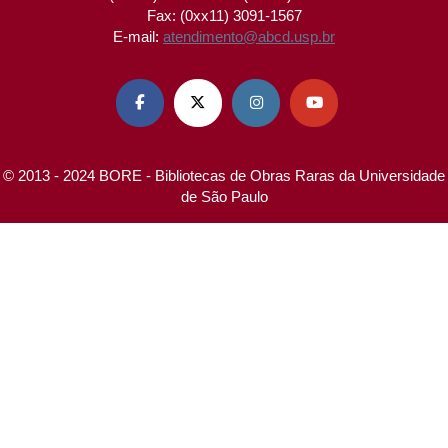
Fax: (0xx11) 3091-1567
E-mail:
atendimento@abcd.usp.br




© 2013 - 2024 BORE - Bibliotecas de Obras Raras da Universidade
de São Paulo