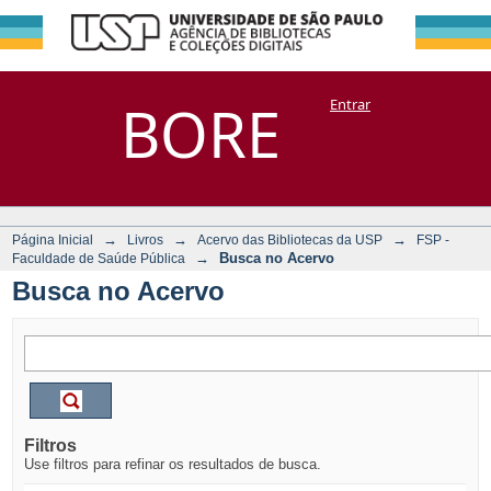
Busca no Acervo
Repositório
BORE
Entrar
DSpace/Manakin + Corisco
→
→
→
Página Inicial
Livros
Acervo das Bibliotecas da USP
FSP -
→
Busca no Acervo
Faculdade de Saúde Pública
Busca no Acervo
Filtros
Use filtros para refinar os resultados de busca.