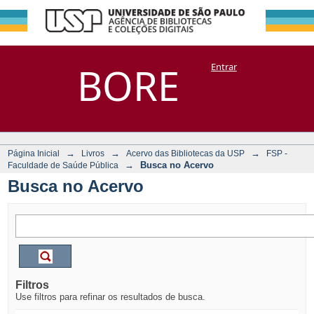
Busca no Acervo
Repositório
BORE
Entrar
DSpace/Manakin + Corisco
→
→
→
Página Inicial
Livros
Acervo das Bibliotecas da USP
FSP -
→
Busca no Acervo
Faculdade de Saúde Pública
Busca no Acervo
Filtros
Use filtros para refinar os resultados de busca.