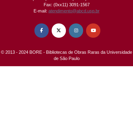
Fax: (0xx11) 3091-1567
E-mail:
atendimento@abcd.usp.br




© 2013 - 2024 BORE - Bibliotecas de Obras Raras da Universidade
de São Paulo