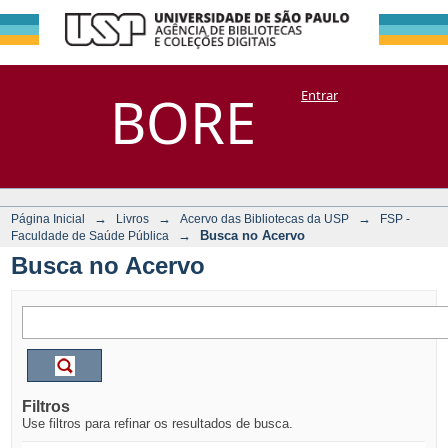
Busca no Acervo
Repositório
BORE
Entrar
DSpace/Manakin + Corisco
→
→
→
Página Inicial
Livros
Acervo das Bibliotecas da USP
FSP -
→
Busca no Acervo
Faculdade de Saúde Pública
Busca no Acervo
Filtros
Use filtros para refinar os resultados de busca.