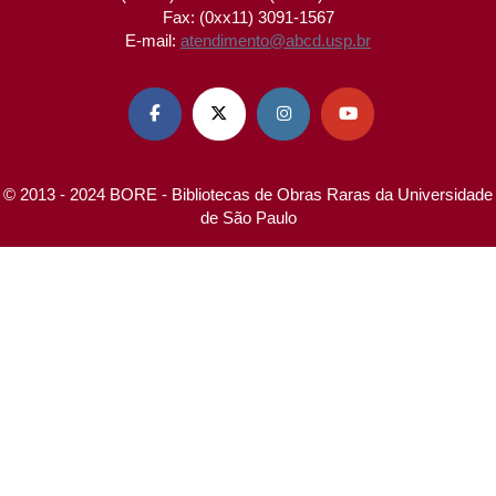
Fax: (0xx11) 3091-1567
E-mail:
atendimento@abcd.usp.br




© 2013 - 2024 BORE - Bibliotecas de Obras Raras da Universidade
de São Paulo