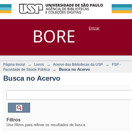
Busca no Acervo
Repositório
BORE
Entrar
DSpace/Manakin + Corisco
→
→
→
Página Inicial
Livros
Acervo das Bibliotecas da USP
FSP -
→
Busca no Acervo
Faculdade de Saúde Pública
Busca no Acervo
Filtros
Use filtros para refinar os resultados de busca.