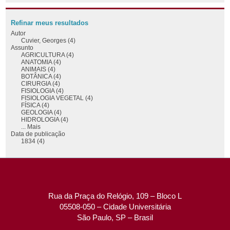
Refinar meus resultados
Autor
Cuvier, Georges (4)
Assunto
AGRICULTURA (4)
ANATOMIA (4)
ANIMAIS (4)
BOTÂNICA (4)
CIRURGIA (4)
FISIOLOGIA (4)
FISIOLOGIA VEGETAL (4)
FÍSICA (4)
GEOLOGIA (4)
HIDROLOGIA (4)
... Mais
Data de publicação
1834 (4)
Rua da Praça do Relógio, 109 – Bloco L
05508-050 – Cidade Universitária
São Paulo, SP – Brasil