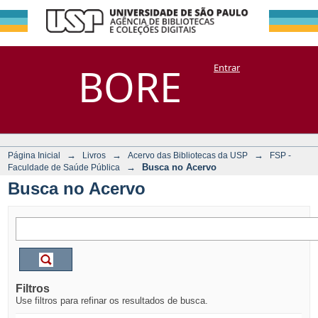
Busca no Acervo
Repositório
BORE
Entrar
DSpace/Manakin + Corisco
→
→
→
Página Inicial
Livros
Acervo das Bibliotecas da USP
FSP -
→
Busca no Acervo
Faculdade de Saúde Pública
Busca no Acervo
Filtros
Use filtros para refinar os resultados de busca.