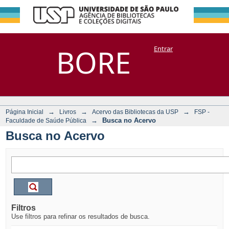
Busca no Acervo
Repositório
BORE
Entrar
DSpace/Manakin + Corisco
→
→
→
Página Inicial
Livros
Acervo das Bibliotecas da USP
FSP -
→
Busca no Acervo
Faculdade de Saúde Pública
Busca no Acervo
Filtros
Use filtros para refinar os resultados de busca.