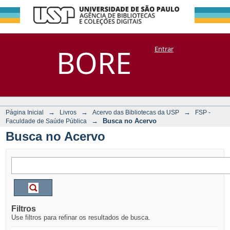
Busca no Acervo
Repositório
BORE
Entrar
DSpace/Manakin + Corisco
→
→
→
Página Inicial
Livros
Acervo das Bibliotecas da USP
FSP -
→
Busca no Acervo
Faculdade de Saúde Pública
Busca no Acervo
Filtros
Use filtros para refinar os resultados de busca.