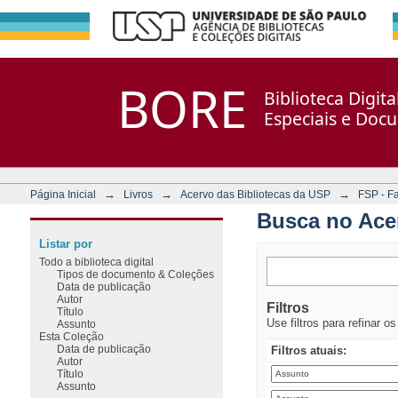
Busca no Acervo
Repositório DSpace/Manakin + Corisco
BORE
Biblioteca Digit
Especiais e Doc
→
→
→
Página Inicial
Livros
Acervo das Bibliotecas da USP
FSP - F
Busca no Ace
Listar por
Todo a biblioteca digital
Tipos de documento & Coleções
Data de publicação
Autor
Filtros
Título
Use filtros para refinar o
Assunto
Esta Coleção
Data de publicação
Filtros atuais:
Autor
Título
Assunto