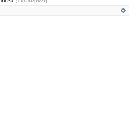
ública.
(0.106 segundos)