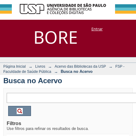
Busca no Acervo
Repositório
BORE
Entrar
DSpace/Manakin + Corisco
→
→
→
Página Inicial
Livros
Acervo das Bibliotecas da USP
FSP -
→
Busca no Acervo
Faculdade de Saúde Pública
Busca no Acervo
Filtros
Use filtros para refinar os resultados de busca.