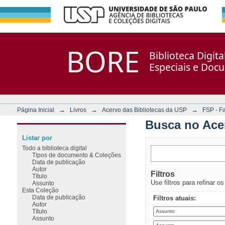
Busca no Acervo
Repositório DSpace/Manakin + Corisco
BORE
Biblioteca Digit
Especiais e Doc
→
→
→
Página Inicial
Livros
Acervo das Bibliotecas da USP
FSP - F
Busca no Ace
Listar por
Todo a biblioteca digital
Tipos de documento & Coleções
Data de publicação
Autor
Filtros
Título
Use filtros para refinar o
Assunto
Esta Coleção
Data de publicação
Filtros atuais:
Autor
Título
Assunto